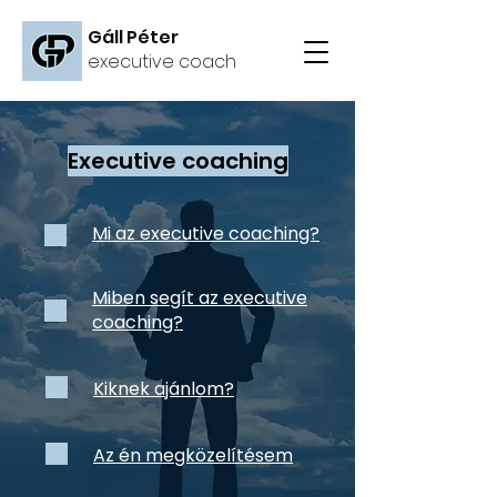
Gáll Péter
executive coach
Executive coaching
Mi az executive coaching?
Miben segít az executive
coaching?
Kiknek ajánlom?
Az én megközelítésem