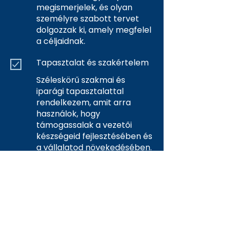
megismerjelek, és olyan
személyre szabott tervet
dolgozzak ki, amely megfelel
a céljaidnak.
Tapasztalat és szakértelem
Széleskörű szakmai és
iparági tapasztalattal
rendelkezem, amit arra
használok, hogy
támogassalak a vezetői
készségeid fejlesztésében és
a vállalatod növekedésében.
Iparági tapasztalatok:
építőipar, telematika,
biztonságtechnikai
technológiák, gyártás,
kereskedelem, szolgáltatás,
szoftverfejlesztési projektek.