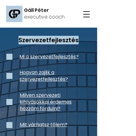
Gáll Péter
executive coach
Szervezetfejlesztés
Mi a szervezetfejlesztés?
Hogyan zajlik a
szervezetfejlesztés?
Milyen szervezeti
kihívásokkal érdemes
hozzám fordulni?
Mit várhatsz tőlem?