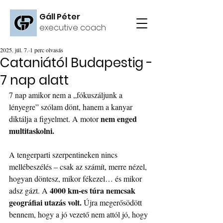
Gáll Péter
executive coach
2025. júl. 7.
1 perc olvasás
Cataniától Budapestig -
7 nap alatt
7 nap amikor nem a „fókuszáljunk a 
lényegre” szólam dönt, hanem a kanyar 
nem enged 
diktálja a figyelmet. A motor 
multitaskolni.
A tengerparti szerpentineken nincs 
mellébeszélés – csak az számít, merre nézel, 
hogyan döntesz, mikor fékezel… és mikor 
4000 km-es túra nemcsak 
adsz gázt. A 
geográfiai utazás volt.
 Újra megerősödött 
bennem, hogy a jó vezető nem attól jó, hogy 