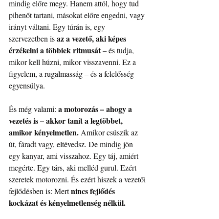
mindig előre megy. Hanem attól, hogy tud 
pihenőt tartani, másokat előre engedni, vagy 
irányt váltani. Egy túrán is, egy 
az a vezető, aki képes 
szervezetben is 
érzékelni a többiek ritmusát
 – és tudja, 
mikor kell húzni, mikor visszavenni. Ez a 
figyelem, a rugalmasság – és a felelősség 
egyensúlya.
a motorozás – ahogy a 
És még valami: 
vezetés is – akkor tanít a legtöbbet, 
amikor kényelmetlen.
 Amikor csúszik az 
út, fáradt vagy, eltévedsz. De mindig jön 
egy kanyar, ami visszahoz. Egy táj, amiért 
megérte. Egy társ, aki melléd gurul. Ezért 
szeretek motorozni. És ezért hiszek a vezetői 
nincs fejlődés 
fejlődésben is: Mert 
kockázat és kényelmetlenség nélkül.